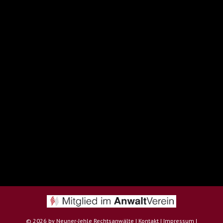
©
2026 by Neuner-Jehle Rechtsanwälte |
Kontakt
|
Impressum
|