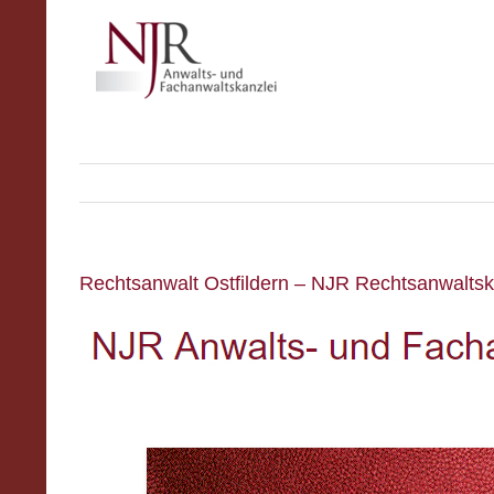
Skip
to
content
Rechtsanwalt Ostfildern – NJR Rechtsanwaltskan