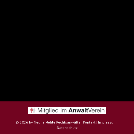
©
2026 by Neuner-Jehle Rechtsanwälte |
Kontakt
|
Impressum
|
Datenschutz