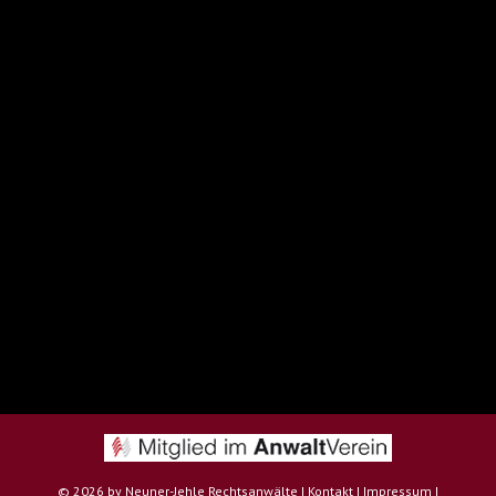
©
2026 by Neuner-Jehle Rechtsanwälte |
Kontakt
|
Impressum
|