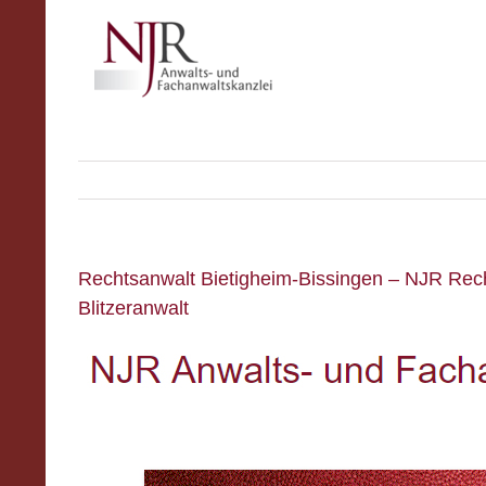
Skip
to
content
Rechtsanwalt Bietigheim-Bissingen – NJR Recht
Blitzeranwalt